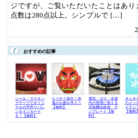
ジですが、ご覧いただいたことはあり
点数は280点以上。シンプルで […]
おすすめの記事
シール・マスキン
もうすぐ節分！赤
電気・ガス・水道
きらき
グテープでオリジ
鬼のお面を作ろう
代の管理に使える
のメッ
ナルの手作りバレ
【無料】
光熱費比較表 テ
ドテン
ンタインカード
ンプレート【無
【無料
を！【無料】
料】