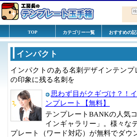
TOP
カテゴリー一覧
おすすめの記
インパクト
インパクトのある名刺デザインテンプ
の印象に残る名刺を
思わず目がクギづけ？！
ンプレート【無料】
テンプレートBANKの人気
インギャラリー」。様々な
プレート（ワード対応）が無料でダウ