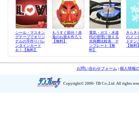
シール・マスキン
もうすぐ節分！赤
電気・ガス・水道
きらき
グテープでオリジ
鬼のお面を作ろう
代の管理に使える
のメッ
ナルの手作りバレ
【無料】
光熱費比較表 テ
ドテン
ンタインカード
ンプレート【無
【無料
を！【無料】
料】
お問い合わせフォーム
|
個人情報
Copyright© 2000- TB Co.,Ltd. All rights res