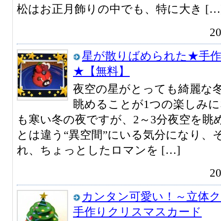
松はお正月飾りの中でも、特に大き […
2
星が散りばめられた★手
★【無料】
夜空の星がとっても綺麗な冬
眺めることが1つの楽しみに
も寒い冬の夜ですが、2～3分夜空を眺
とは違う“異空間”にいる気分になり、
れ、ちょっとしたロマンを […]
2
カンタン可愛い！～立体
手作りクリスマスカード