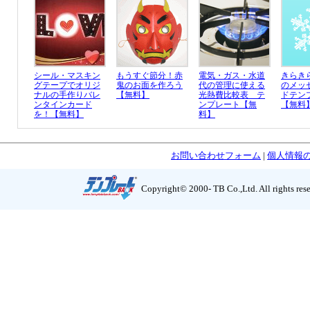
シール・マスキン
もうすぐ節分！赤
電気・ガス・水道
きらき
グテープでオリジ
鬼のお面を作ろう
代の管理に使える
のメッ
ナルの手作りバレ
【無料】
光熱費比較表 テ
ドテン
ンタインカード
ンプレート【無
【無料
を！【無料】
料】
お問い合わせフォーム
|
個人情報
Copyright© 2000- TB Co.,Ltd. All rights res