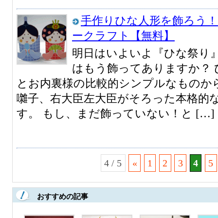
手作りひな人形を飾ろう
ークラフト【無料】
明日はいよいよ『ひな祭り
はもう飾ってありますか？ 
とお内裏様の比較的シンプルなものか
囃子、右大臣左大臣がそろった本格的
す。 もし、まだ飾っていない！と […]
4 / 5
«
1
2
3
4
5
おすすめの記事