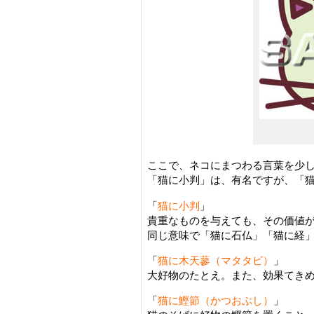
ここで、ネコにまつわる言葉を少
「猫に小判」は、有名ですが、「猫
「
猫に小判
」
貴重なものを与えても、その価値
同じ意味で「猫に石仏」「猫に経
「
猫に木天蓼（マタタビ）
」
大好物のたとえ。また、効果てき
「
猫に鰹節（かつおぶし）
」