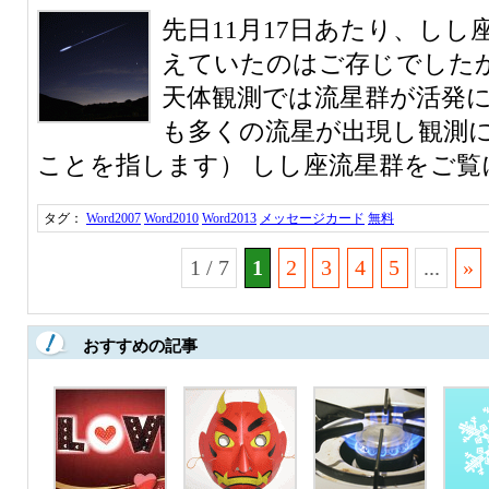
先日11月17日あたり、しし
えていたのはご存じでしたか
天体観測では流星群が活発
も多くの流星が出現し観測
ことを指します） しし座流星群をご覧に
タグ：
Word2007
Word2010
Word2013
メッセージカード
無料
1 / 7
1
2
3
4
5
...
»
おすすめの記事