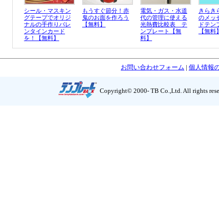
シール・マスキン
もうすぐ節分！赤
電気・ガス・水道
きらき
グテープでオリジ
鬼のお面を作ろう
代の管理に使える
のメッ
ナルの手作りバレ
【無料】
光熱費比較表 テ
ドテン
ンタインカード
ンプレート【無
【無料
を！【無料】
料】
お問い合わせフォーム
|
個人情報
Copyright© 2000- TB Co.,Ltd. All rights res